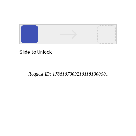
T
o
g
g
l
拉丝金不干胶贴纸印刷
e
n
a
v
i
g
a
当前位置：
首页
>
日化品标签
>
拉丝金不干胶
> 拉丝金
t
i
不干胶贴纸印刷
o
n
拉丝金不干胶贴纸印刷
提示：点击图片可以放大