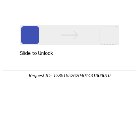
T
o
g
g
l
湿巾标签贴纸贴纸印刷
e
n
a
v
i
g
a
当前位置：
首页
>
日化品标签
>
湿巾标签贴纸
> 湿巾标
t
i
签贴纸贴纸印刷
o
n
湿巾标签贴纸贴纸印刷
提示：点击图片可以放大