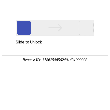
T
o
g
g
l
炜冈印刷机
e
n
a
v
i
g
a
当前位置：
首页
>
公司实力
> 炜冈8+1PS印刷机
t
i
o
n
导语摘要：
深圳市怡嘉淇科技有限公司是一家专业从事
高品质彩色印刷品生产制造的企业，为各行业企业产品和
各种消费者提供创新的不干胶和包装印刷方案。产品销往