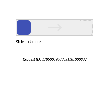
T
o
g
g
l
公司实力
e
n
a
v
i
g
a
当前位置：
首页
>
关于我们
> 公司实力
t
i
o
n
导语摘要：
多年的印刷技术，精益求精的印刷品质、卓
越的服务水准、诚信的经营作风，迅速在行业内产生了较
大的影响和广泛的知名度和美誉度。我们的印刷产品销往