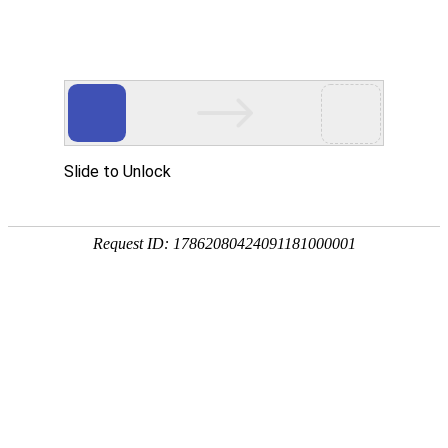
T
o
g
g
l
食品罐装标签
e
n
a
v
i
g
a
当前位置：
首页
>
食品类标签贴纸印刷
>
食品罐装标签贴纸
t
i
印刷
o
n
食品罐装标签印刷定制设计视屏