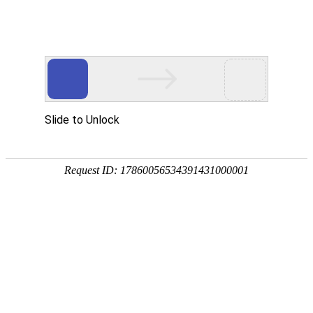
T
o
g
g
l
维他命标签贴纸印刷
e
n
a
v
i
g
a
当前位置：
首页
>
医用品标签
>
维他命标签
> 维他命标
t
i
签贴纸印刷
o
n
维他命标签贴纸印刷
提示：点击图片可以放大