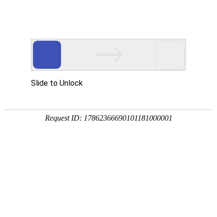
T
o
g
g
l
洗衣液标签贴纸印刷
e
n
a
v
i
g
a
当前位置：
首页
>
日化品标签
>
洗衣液标签
> 洗衣液标
t
i
签贴纸印刷
o
n
洗衣液标签贴纸印刷
提示：点击图片可以放大