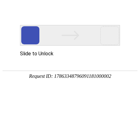
T
o
g
g
l
饮料瓶热收缩膜标签
e
n
a
v
i
g
a
当前位置：
首页
>
饮料品标签贴纸印刷
>
饮料瓶热收缩膜标
t
i
签贴纸印刷
o
n
饮料瓶热收缩膜标签印刷定制设计视屏